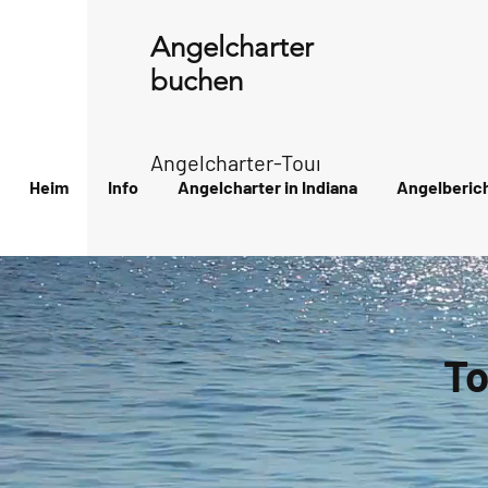
Angelcharter in Indiana
buchen
Angelcharter-Tour durch den Archip
Heim
Info
Angelcharter in Indiana
Angelberic
To