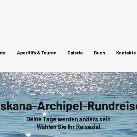
el
hte
Aperitifs & Touren
Galerie
Buch
Kontakte
skana-Archipel-Rundreis
Deine Tage werden anders sein
Wählen Sie Ihr Reiseziel