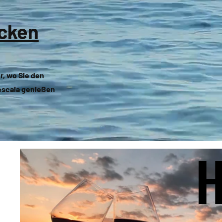
icken
r, wo Sie den
escaia genießen