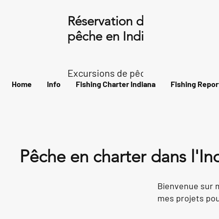
Réservation de bateau de
pêche en Indiana
Excursions de pêche dans l'archipel
Home
Info
Fishing Charter Indiana
Fishing Repor
Pêche en charter dans l'In
Bienvenue sur m
mes projets pour