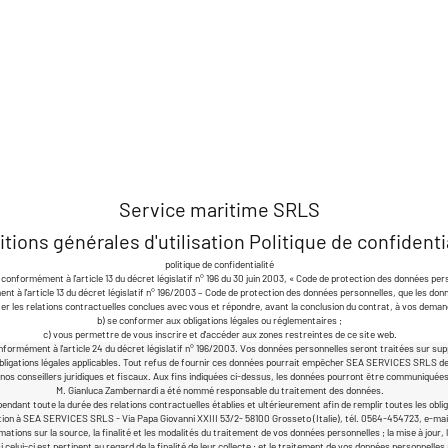
Service maritime SRLS
itions générales
d'utilisation Politique de confidenti
politique de confidentialité
conformément à l'article 13 du décret législatif n° 196 du 30 juin 2003, « Code de protection des données per
l'article 13 du décret législatif n° 196/2003 – Code de protection des données personnelles, que les donné
uter les relations contractuelles conclues avec vous et répondre, avant la conclusion du contrat, à vos deman
b) se conformer aux obligations légales ou réglementaires ;
c) vous permettre de vous inscrire et d'accéder aux zones restreintes de ce site web.
ormément à l'article 24 du décret législatif n° 196/2003. Vos données personnelles seront traitées sur supp
es obligations légales applicables. Tout refus de fournir ces données pourrait empêcher SEA SERVICES SRLS d
et à nos conseillers juridiques et fiscaux. Aux fins indiquées ci-dessus, les données pourront être commun
M. Gianluca Zambernardi a été nommé responsable du traitement des données.
ndant toute la durée des relations contractuelles établies et ultérieurement afin de remplir toutes les oblig
on à SEA SERVICES SRLS - Via Papa Giovanni XXIII 53/2- 58100 Grosseto (Italie), tél. 0564-454723, e-mai
ions sur la source, la finalité et les modalités du traitement de vos données personnelles ; la mise à jour, la 
 celui-ci est pertinent au regard de la finalité de leur collecte ; et le traitement de vos données personnel