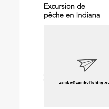
Excursion de
pêche en Indiana
Excursion de pêche
Locale
OÙ NOUS TROUVER
Rue Ambrogio Fogar
Castiglione della Pescaia
58043
zambo@zambofishing.e
Italie