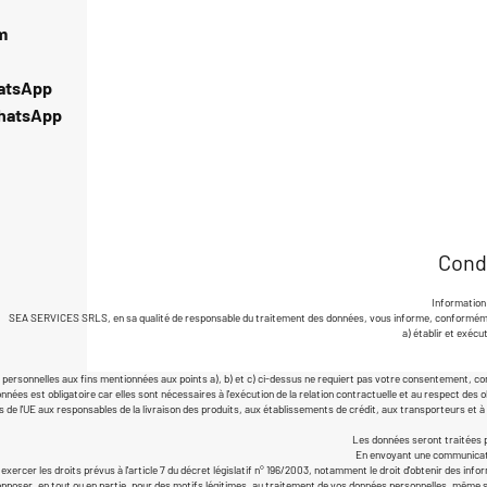
m
hatsApp
WhatsApp
Cond
Information 
SEA SERVICES SRLS, en sa qualité de responsable du traitement des données, vous informe, conformément à 
a) établir et exéc
ersonnelles aux fins mentionnées aux points a), b) et c) ci-dessus ne requiert pas votre consentement, conf
onnées est obligatoire car elles sont nécessaires à l'exécution de la relation contractuelle et au respect d
s de l'UE aux responsables de la livraison des produits, aux établissements de crédit, aux transporteurs 
Les données seront traitées pe
En envoyant une communicati
rcer les droits prévus à l'article 7 du décret législatif n° 196/2003, notamment le droit d'obtenir des informat
opposer, en tout ou en partie, pour des motifs légitimes, au traitement de vos données personnelles, même si