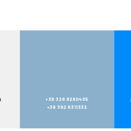
u
+39 328 8280405
+39 392 9311332