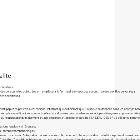
alité
sonnelles »
es personnelles collectées en remplissant le formulaire ci-dessous seront traitées aux fins suivantes :
des spécifiques ;
ort papier et par voie électronique, informatique ou télématique. La saisie de données dans les champs non o
e remplir ses obligations contractuelles. Vos données personnelles ne seront pas divulguées et pourront êtr
iquées au responsable du traitement et aux employés et collaborateurs de SEA SERVICES SRLS désignés comme
ations légales y afférentes.
l :
zambo@zambofishing.eu
rectification ou l'intégration de vos données ; l'effacement, l'anonymisation ou le blocage des données traitées
les à des fins d'envoi de publicités ou de prospection commerciale, d'études de marché ou de communications 