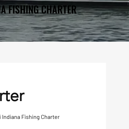
NA FISHING CHARTER
NA FISHING CHARTER
rter
do di Indiana Fishing Charter