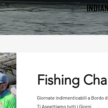
INDIA
INDIA
Fishing Cha
Giornate indimenticabili a Bor
Ti Aspettiamo tutti i Giorni