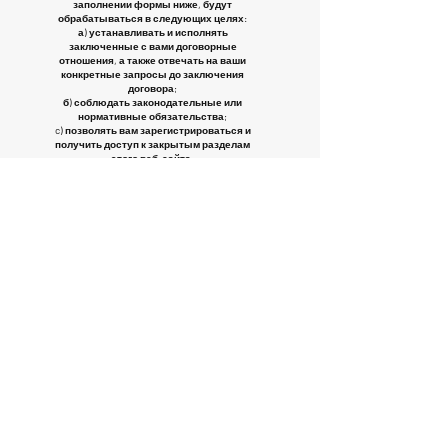
заполнении формы ниже, будут
обрабатываться в следующих целях:
а) устанавливать и исполнять
заключенные с вами договорные
отношения, а также отвечать на ваши
конкретные запросы до заключения
договора;
б) соблюдать законодательные или
нормативные обязательства;
c) позволять вам зарегистрироваться и
получить доступ к закрытым разделам
этого веб-сайта.
Обработка ваших персональных данных
для целей, указанных в пунктах а), б) и в)
выше, не требует вашего согласия в
соответствии со статьей 24
Законодательного декрета № 196/2003.
Персональные данные будут
обрабатываться на бумаге, а также
электронными, компьютерными или
телеметрическими средствами.
Предоставление данных в полях,
отмеченных как необязательные,
является необязательным.
Предоставление данных является
обязательным, поскольку такие данные
необходимы для исполнения договорных
отношений и соблюдения
соответствующих правовых
обязательств. Любой отказ от
предоставления таких данных может
помешать SEA SERVICES SRLS выполнять