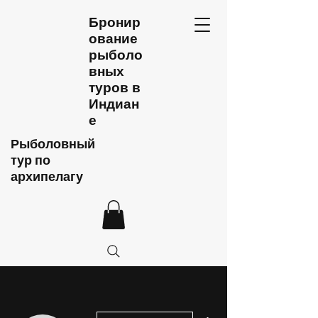
Бронир
ование
рыболо
вных
туров в
Индиан
е
Рыболовный
тур по
архипелагу
Другие действия