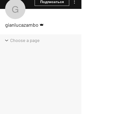
Подписаться
gianlucazambo
Админ
gianlucazambo