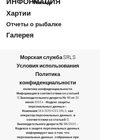
ИНФОРМАЦИЯ
WhatsApp
Хартии
Отчеты о рыбалке
Галерея
Морская служба SRLS
Условия использования
Политика
конфиденциальности
политика конфиденциальности
Информация в соответствии со статьей
13 Законодательного декрета № 196 от 30
июня 2003 г. «Кодекс защиты
персональных данных».
Компания SEA SERVICES SRLS, как
оператор персональных данных, в
соответствии со статьей 13
Законодательного декрета № 196/2003 —
Кодекса о защите персональных данных,
информирует вас о том, что
персональные данные, собранные при