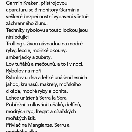
Garmin Kraken, přístrojovou
aparaturu se 3 monitory Garmin a
veškeré bezpečnostní vybavení včetně
záchranného člunu.
Techniky rybolovu s touto loďkou jsou
následující
Trolling s živou návnadou na modré
ryby, leccie, mořské okouny,
amberjacky a zubaty.
Lov tuňáků a mečounů, a to i v noci.
Rybolov na moři
Rybolov u dna a lehké unášení lesních
jahod, kranasů, makrely, mořského
cikáda, modré ryby a bonita.
Lehce unášená Serra la Sera
Pobřežní trollování tuňáků, delfínů,
modrých ryb, fregat a císařských
mořských štik.
Přívlač na Mangianze, Serru a
mořského vlka