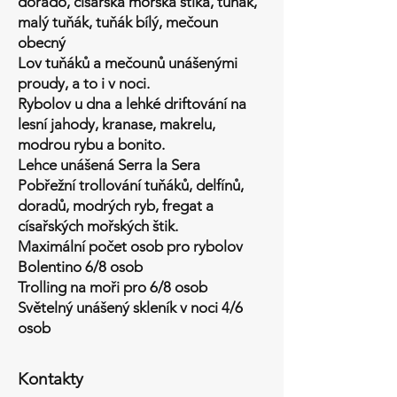
dorado, císařská mořská štika, tuňák,
malý tuňák, tuňák bílý, mečoun
obecný
Lov tuňáků a mečounů unášenými
proudy, a to i v noci.
Rybolov u dna a lehké driftování na
lesní jahody, kranase, makrelu,
modrou rybu a bonito.
Lehce unášená Serra la Sera
Pobřežní trollování tuňáků, delfínů,
doradů, modrých ryb, fregat a
císařských mořských štik.
Maximální počet osob pro rybolov
Bolentino 6/8 osob
Trolling na moři pro 6/8 osob
Světelný unášený skleník v noci 4/6
osob
Kontakty