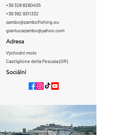
+39 328 8280405
+39 392 9311332
zambo@zambofishing.eu
gianlucazambo@yahoo.com
Adresa
Východní molo
Castiglione della Pescaia (GR)
Sociální