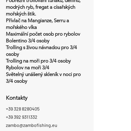
Pobřežní trollování tuňáků, delfínů,
modrých ryb, fregat a císařských
mořských štik.
Přívlač na Mangianze, Serru a
mořského vlka
Maximální počet osob pro rybolov
Bolentino 3/4 osoby
Trolling s živou návnadou pro 3/4
osoby
Trolling na moři pro 3/4 osoby
Rybolov na moři 3/4
Světelný unášený skleník v noci pro
3/4 osoby
Kontakty
+39 328 8280405
+39 392 9311332
zambo@zambofishing.eu