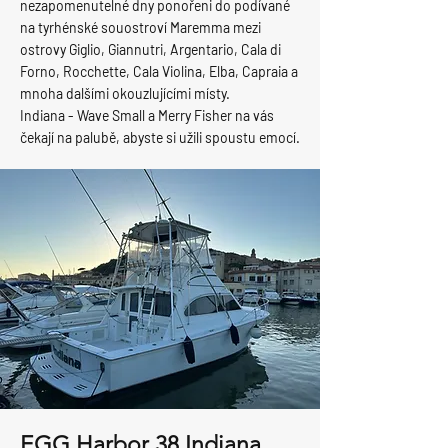
nezapomenutelné dny ponořeni do podívané
na tyrhénské souostroví Maremma mezi
ostrovy Giglio, Giannutri, Argentario, Cala di
Forno, Rocchette, Cala Violina, Elba, Capraia a
mnoha dalšími okouzlujícími místy.
Indiana - Wave Small a Merry Fisher na vás
čekají na palubě, abyste si užili spoustu emocí.
EGG Harbor 38 Indiana