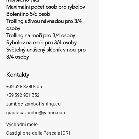
Maximální počet osob pro rybolov
Bolentino 5/6 osob
Trolling s živou návnadou pro 3/4
osoby
Trolling na moři pro 3/4 osoby
Rybolov na moři pro 3/4 osoby
Světelný unášený skleník v noci pro
3/4 osoby
Kontakty
+39 328 8280405
+39 392 9311332
zambo@zambofishing.eu
gianlucazambo@yahoo.com
Východní molo
Castiglione della Pescaia (GR)