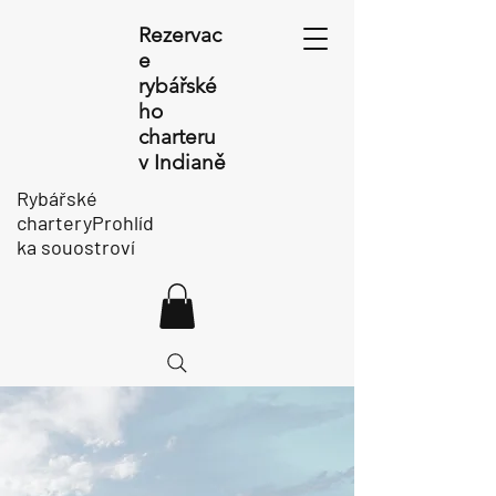
Rezervac
e
rybářské
ho
charteru
v Indianě
Rybářské
charteryProhlíd
ka souostroví