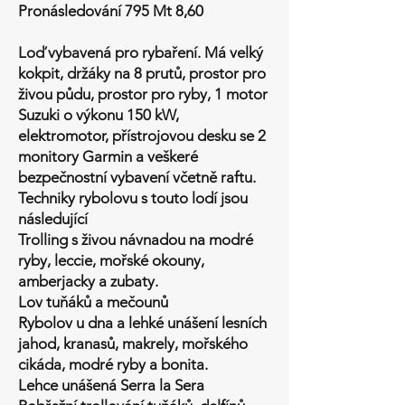
Pronásledování 795 Mt 8,60
Loď vybavená pro rybaření. Má velký
kokpit, držáky na 8 prutů, prostor pro
živou půdu, prostor pro ryby, 1 motor
Suzuki o výkonu 150 kW,
elektromotor, přístrojovou desku se 2
monitory Garmin a veškeré
bezpečnostní vybavení včetně raftu.
Techniky rybolovu s touto lodí jsou
následující
Trolling s živou návnadou na modré
ryby, leccie, mořské okouny,
amberjacky a zubaty.
Lov tuňáků a mečounů
Rybolov u dna a lehké unášení lesních
jahod, kranasů, makrely, mořského
cikáda, modré ryby a bonita.
Lehce unášená Serra la Sera