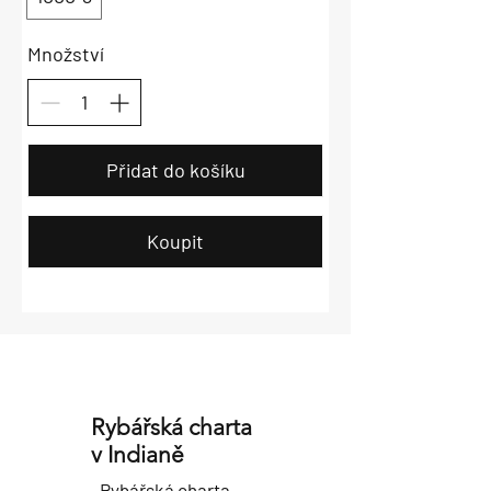
Množství
Přidat do košíku
Koupit
Rybářská charta
v Indianě
Rybářská charta