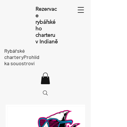
Rezervac
e
rybářské
ho
charteru
v Indianě
Rybářské
charteryProhlíd
ka souostroví