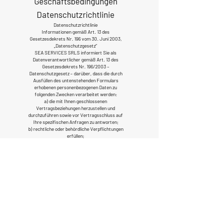
Geschäftsbedingungen
Datenschutzrichtlinie
Datenschutzrichtlinie
Informationen gemäß Art. 13 des
Gesetzesdekrets Nr. 196 vom 30. Juni 2003,
„Datenschutzgesetz“
SEA SERVICES SRLS informiert Sie als
Datenverantwortlicher gemäß Art. 13 des
Gesetzesdekrets Nr. 196/2003 –
Datenschutzgesetz – darüber, dass die durch
Ausfüllen des untenstehenden Formulars
erhobenen personenbezogenen Daten zu
folgenden Zwecken verarbeitet werden:
a) die mit Ihnen geschlossenen
Vertragsbeziehungen herzustellen und
durchzuführen sowie vor Vertragsschluss auf
Ihre spezifischen Anfragen zu antworten;
b) rechtliche oder behördliche Verpflichtungen
erfüllen;
c) Ihnen die Registrierung und den Zugang zu den
geschützten Bereichen dieser Website zu
ermöglichen.
Die Verarbeitung Ihrer personenbezogenen Daten
zu den unter a), b) und c) genannten Zwecken
bedarf gemäß Artikel 24 des italienischen
Gesetzesdekrets Nr. 196/2003 keiner
Einwilligung. Die Verarbeitung erfolgt in
Papierform sowie elektronisch,
computergestützt oder telematisch. Die Angabe
von Daten in optionalen Feldern ist freiwillig. Die
Angabe bestimmter Daten ist jedoch