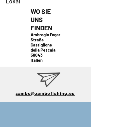
Lokal
WO SIE
UNS
FINDEN
Ambrogio Fogar
Straße
Castiglione
della Pescaia
58043
Italien
zambo@zambofishing.eu
E-Mail:
zambo@zambofis