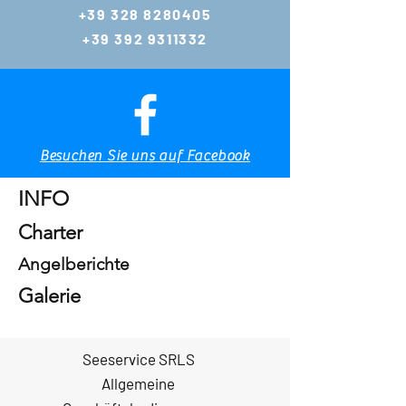
hing.eu
+39 328 8280405
gianlucazambo@y
+39 392 9311332
ahoo.com
Tel.:
+39 392 9311332
Tel. & WhatsApp
+39 328 8280405
Tel. & WhatsApp
Besuchen Sie uns auf Facebook
Heim
INFO
Charter
Angelberichte
Galerie
Seeservice SRLS
Allgemeine