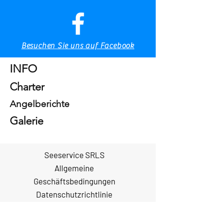
+39 392 9311332
Tel. & WhatsApp
+39 328 8280405
Tel. & WhatsApp
Besuchen Sie uns auf Facebook
Heim
INFO
Charter
Angelberichte
Galerie
Seeservice SRLS
Allgemeine
Geschäftsbedingungen
Datenschutzrichtlinie
Datenschutzrichtlinie
Informationen gemäß Art. 13 des
Gesetzesdekrets Nr. 196 vom 30. Juni 2003,