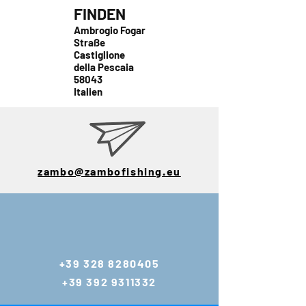
FINDEN
Ambrogio Fogar
Straße
Castiglione
della Pescaia
58043
Italien
zambo@zambofishing.eu
E-Mail:
zambo@zambofis
hing.eu
+39 328 8280405
gianlucazambo@y
+39 392 9311332
ahoo.com
Tel.: