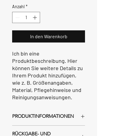
Anzahl
*
In den Warenkorb
Ich bin eine 
Produktbeschreibung. Hier 
können Sie weitere Details zu 
Ihrem Produkt hinzufügen, 
wie z. B. Größenangaben, 
Material, Pflegehinweise und 
Reinigungsanweisungen.
PRODUKTINFORMATIONEN
Ich bin eine Produktbeschreibung. Hier
RÜCKGABE- UND
können Sie weitere Informationen zu