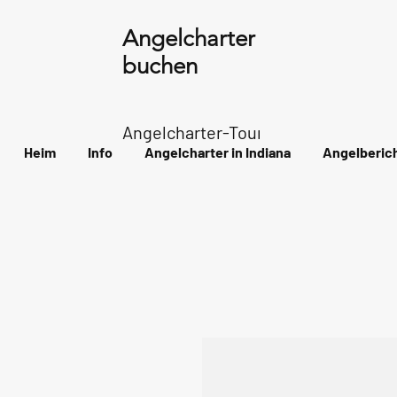
Angelcharter in Indiana
buchen
Angelcharter-Tour durch den Archip
Heim
Info
Angelcharter in Indiana
Angelberic