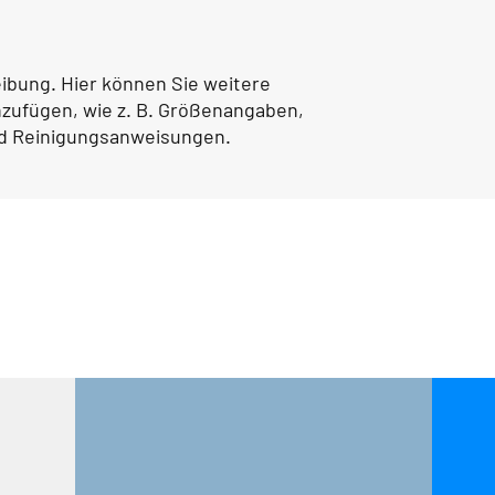
und Kosten hinzufüge
bedenkenlos einkaufe
Ihren Versandbedingu
Ihren Kunden die Sich
ibung. Hier können Sie weitere 
einzukaufen.
nzufügen, wie z. B. Größenangaben, 
nd Reinigungsanweisungen.