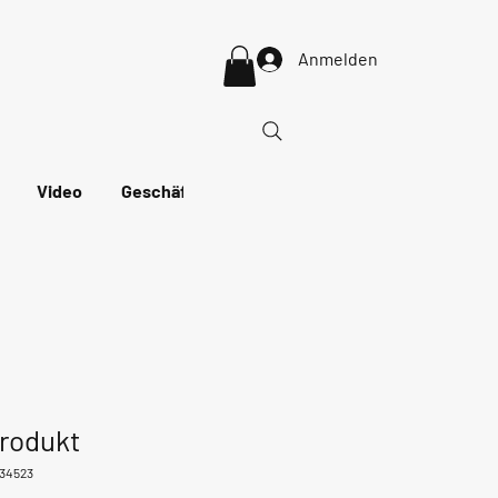
Anmelden
Video
Geschäft
More
Produkt
234523