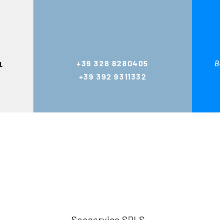
u
+39 328 8280405
B
+39 392 9311332
Seeservice SRLS