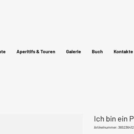
el
hte
Aperitifs & Touren
Galerie
Buch
Kontakte
Ich bin ein 
Artikelnummer: 36523641