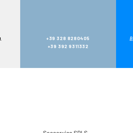
u
+39 328 8280405
B
+39 392 9311332
Seeservice SRLS