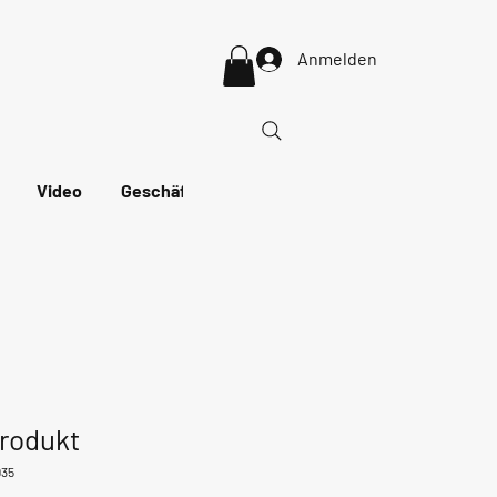
Anmelden
Video
Geschäft
More
Produkt
935