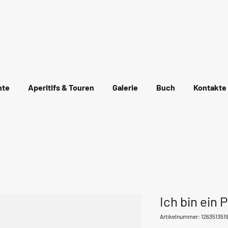
el
hte
Aperitifs & Touren
Galerie
Buch
Kontakte
Ich bin ein 
Artikelnummer: 126351351