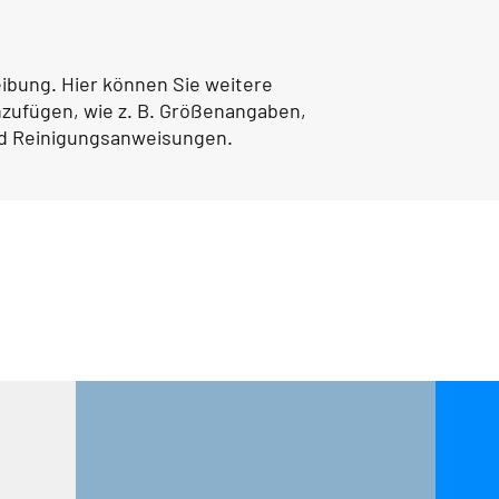
und Kosten hinzufüge
bedenkenlos einkaufe
Ihren Versandbedingu
Ihren Kunden die Sich
ibung. Hier können Sie weitere 
einzukaufen.
nzufügen, wie z. B. Größenangaben, 
nd Reinigungsanweisungen.