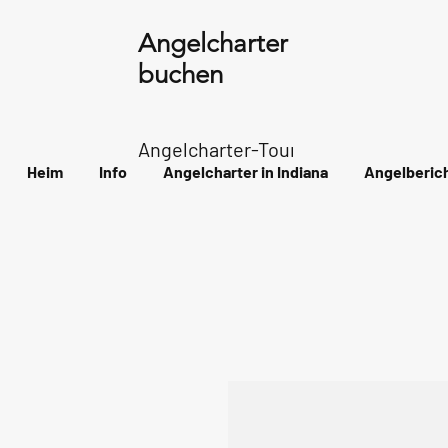
Angelcharter in Indiana
buchen
Angelcharter-Tour durch den Archip
Heim
Info
Angelcharter in Indiana
Angelberic