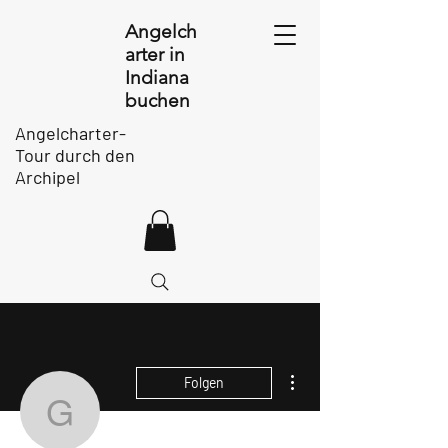
Angelch
arter in
Indiana
buchen
Angelcharter-
Tour durch den
Archipel
Weitere Optionen
Folgen
gianlucazambo