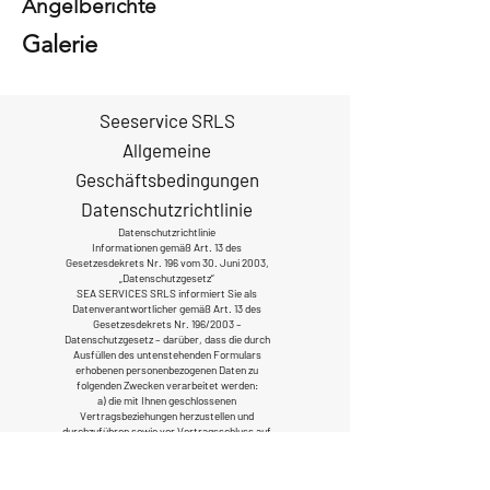
Angelberichte
Galerie
Seeservice SRLS
Allgemeine
Geschäftsbedingungen
Datenschutzrichtlinie
Datenschutzrichtlinie
Informationen gemäß Art. 13 des
Gesetzesdekrets Nr. 196 vom 30. Juni 2003,
„Datenschutzgesetz“
SEA SERVICES SRLS informiert Sie als
Datenverantwortlicher gemäß Art. 13 des
Gesetzesdekrets Nr. 196/2003 –
Datenschutzgesetz – darüber, dass die durch
Ausfüllen des untenstehenden Formulars
erhobenen personenbezogenen Daten zu
folgenden Zwecken verarbeitet werden:
a) die mit Ihnen geschlossenen
Vertragsbeziehungen herzustellen und
durchzuführen sowie vor Vertragsschluss auf
Ihre spezifischen Anfragen zu antworten;
b) rechtliche oder behördliche Verpflichtungen
erfüllen;