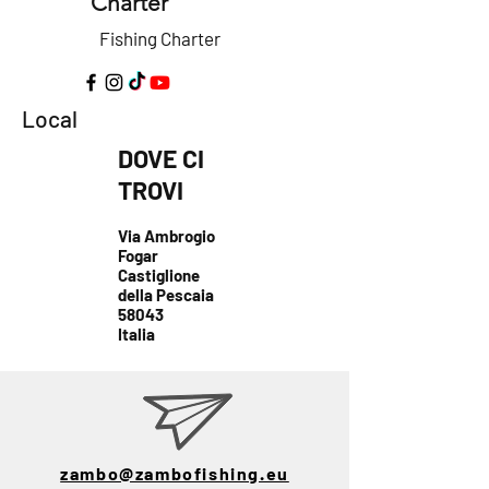
Charter
Fishing Charter
Local
DOVE CI
TROVI
Via Ambrogio
Fogar
Castiglione
della Pescaia
58043
Italia
zambo@zambofishing.eu