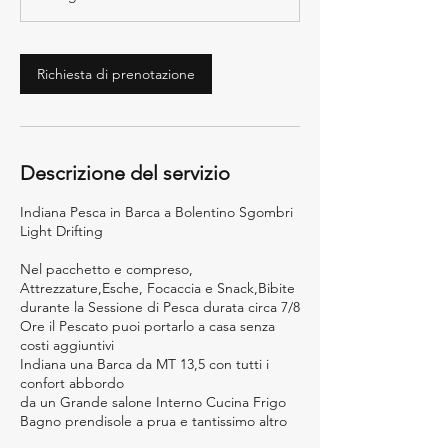
e
3
0
m
Richiesta di prenotazione
i
n
u
t
i
Descrizione del servizio
Indiana Pesca in Barca a Bolentino Sgombri
Light Drifting
Nel pacchetto e compreso,
Attrezzature,Esche, Focaccia e Snack,Bibite
durante la Sessione di Pesca durata circa 7/8
Ore il Pescato puoi portarlo a casa senza
costi aggiuntivi
Indiana una Barca da MT 13,5 con tutti i
confort abbordo
da un Grande salone Interno Cucina Frigo
Bagno prendisole a prua e tantissimo altro