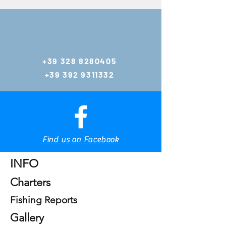
Email:
zambo@zambofis
hing.eu
+39 328 8280405
gianlucazambo@y
+39 392 9311332
ahoo.com
Tel:
+39 392 9311332
Tel & WhatsApp
+39 328 8280405
Tel & WhatsApp
Find us on Facebook
Home
INFO
Charters
Fishing Reports
Gallery