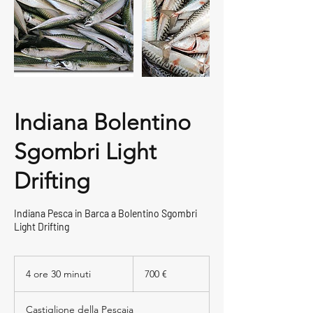
Indiana Bolentino
Sgombri Light
Drifting
Indiana Pesca in Barca a Bolentino Sgombri
Light Drifting
700
euro
4 ore 30 minuti
4
700 €
o
r
Castiglione della Pescaia