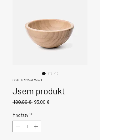
SKU: 671253175371
Jsem produkt
Běžná
Zvýhodněná
 100,00 € 
95,00 €
cena
cena
Množství
*