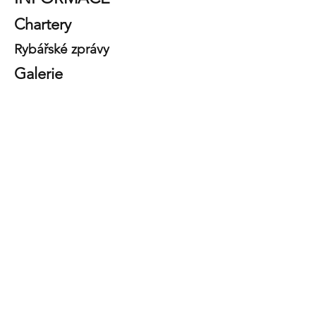
Chartery
Rybářské zprávy
Galerie
Námořní služby SRLS
Obchodní podmínky
Zásady
ochrany osobních údajů
Zásady ochrany osobních údajů
Informace podle čl. 13 legislativního nařízení č. 196
ze dne 30. června 2003, „Zákoník o ochraně
osobních údajů“
Společnost SEA SERVICES SRLS, jakožto
správce údajů, vás v souladu s čl. 13 legislativního
nařízení č. 196/2003 – Zákon o ochraně osobních
údajů, informuje, že osobní údaje shromážděné
vyplněním níže uvedeného formuláře budou
zpracovávány pro následující účely:
a) uzavírat a plnit smluvní vztahy uzavřené s vámi
a také reagovat na vaše konkrétní požadavky před
uzavřením smlouvy;
b) dodržovat zákonné nebo regulační povinnosti;
c) umožnit vám registraci a přístup k omezeným