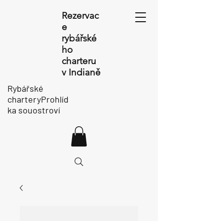
Rezervac
e
rybářské
ho
charteru
v Indianě
Rybářské
charteryProhlíd
ka souostroví