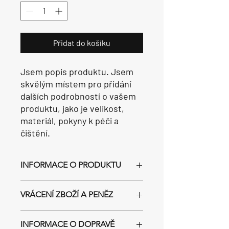
Přidat do košíku
Jsem popis produktu. Jsem 
skvělým místem pro přidání 
dalších podrobností o vašem 
produktu, jako je velikost, 
materiál, pokyny k péči a 
čištění.
INFORMACE O PRODUKTU
Jsem popis produktu. Jsem skvělým
VRÁCENÍ ZBOŽÍ A PENĚZ
místem pro přidání dalších informací o
vašem produktu, jako jsou velikosti,
Jsem poskytovatelem zásad pro
materiál, pokyny k péči a čištění. Je to
INFORMACE O DOPRAVĚ
vrácení a refundaci zboží. Jsem
také skvělý prostor pro napsání toho,