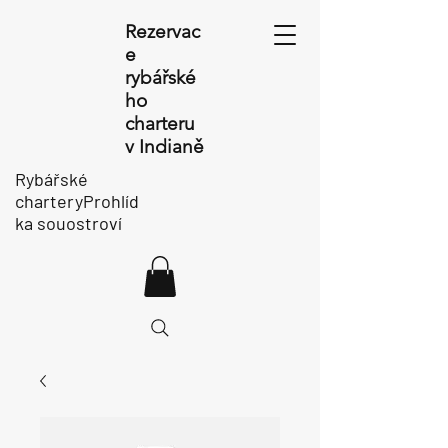
Rezervac
e
rybářské
ho
charteru
v Indianě
Rybářské
charteryProhlíd
ka souostroví