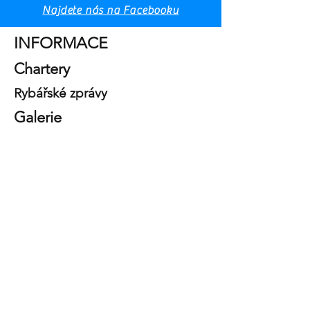
Najdete nás na Facebooku
Domov
INFORMACE
Chartery
Rybářské zprávy
Galerie
Námořní služby SRLS
Obchodní podmínky
Zásady
ochrany osobních údajů
Zásady ochrany osobních údajů
Informace podle čl. 13 legislativního nařízení č. 196
ze dne 30. června 2003, „Zákoník o ochraně
osobních údajů“
Společnost SEA SERVICES SRLS, jakožto
správce údajů, vás v souladu s čl. 13 legislativního
nařízení č. 196/2003 – Zákon o ochraně osobních
údajů, informuje, že osobní údaje shromážděné
vyplněním níže uvedeného formuláře budou
zpracovávány pro následující účely: