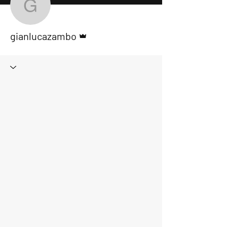
gianlucazambo
Správce
gianlucazambo