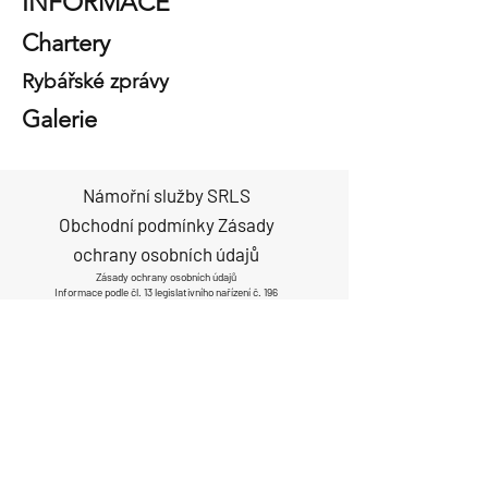
INFORMACE
Chartery
Rybářské zprávy
Galerie
Námořní služby SRLS
Obchodní podmínky
Zásady
ochrany osobních údajů
Zásady ochrany osobních údajů
Informace podle čl. 13 legislativního nařízení č. 196
ze dne 30. června 2003, „Zákoník o ochraně
osobních údajů“
Společnost SEA SERVICES SRLS, jakožto
správce údajů, vás v souladu s čl. 13 legislativního
nařízení č. 196/2003 – Zákon o ochraně osobních
údajů, informuje, že osobní údaje shromážděné
vyplněním níže uvedeného formuláře budou
zpracovávány pro následující účely:
a) uzavírat a plnit smluvní vztahy uzavřené s vámi
a také reagovat na vaše konkrétní požadavky před
uzavřením smlouvy;
b) dodržovat zákonné nebo regulační povinnosti;