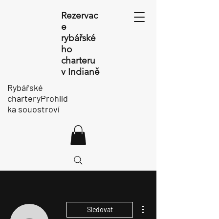
Rezervac
e
rybářské
ho
charteru
v Indianě
Rybářské
charteryProhlíd
ka souostroví
Další akce
Sledovat