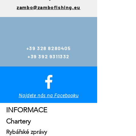
zambo@zambofishing.eu
E-mail:
zambo@zambofis
hing.eu
+39 328 8280405
gianlucazambo@y
+39 392 9311332
ahoo.com
Tel.:
+39 392 9311332
Tel. a WhatsApp
+39 328 8280405
Tel. a WhatsApp
Najdete nás na Facebooku
Domov
INFORMACE
Chartery
Rybářské zprávy