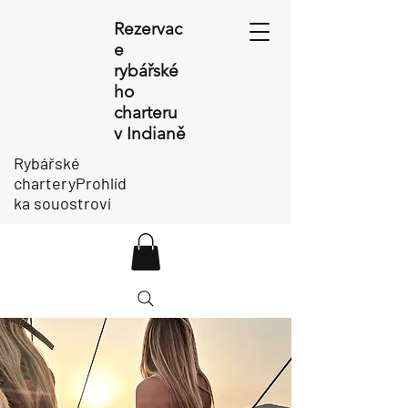
Rezervac
e
rybářské
ho
charteru
v Indianě
Rybářské
charteryProhlíd
ka souostroví