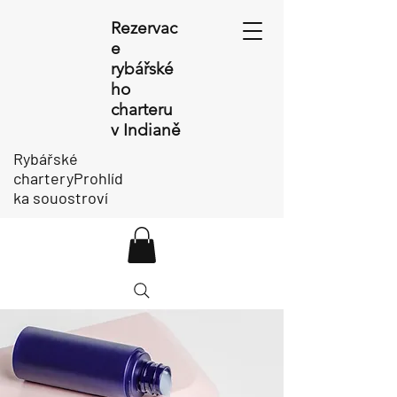
Rezervac
e
rybářské
ho
charteru
v Indianě
Rybářské
charteryProhlíd
ka souostroví