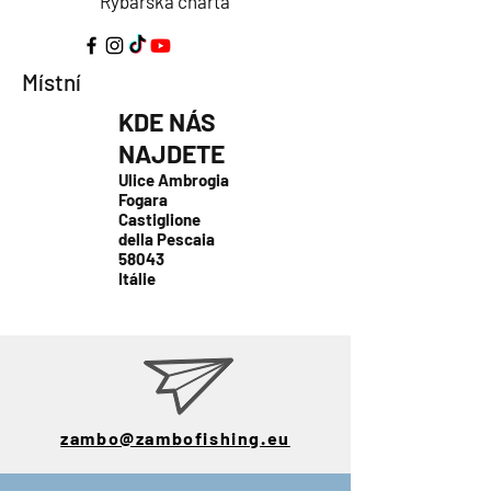
Rybářská charta
Místní
KDE NÁS
NAJDETE
Ulice Ambrogia
Fogara
Castiglione
della Pescaia
58043
Itálie
zambo@zambofishing.eu